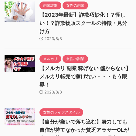
副業詐欺
女性の副業
【2023年最新】詐欺巧妙化！？怪し
い！？詐欺物販スクールの特徴・見分
け方
2023/8/8
メルカリ
女性の副業
【メルカリ 副業 稼げない 儲からない】
メルカリ転売で稼げない・・・もう限
界！
2023/8/8
女性のライフスタイル
【自分が嫌いで落ち込む】努力しても
自信が持てなかった貧乏アラサーOLが